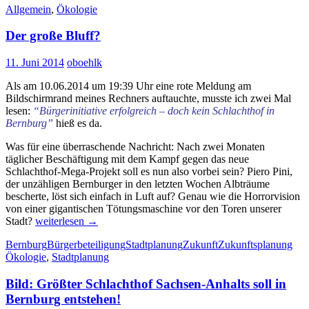
Allgemein
,
Ökologie
–
MZ-
Der große Bluff?
Leserbrie
vom
22.01.20
11. Juni 2014
oboehlk
Als am 10.06.2014 um 19:39 Uhr eine rote Meldung am
Bildschirmrand meines Rechners auftauchte, musste ich zwei Mal
lesen:
“Bürgerinitiative erfolgreich – doch kein Schlachthof in
Bernburg”
hieß es da.
Was für eine überraschende Nachricht: Nach zwei Monaten
täglicher Beschäftigung mit dem Kampf gegen das neue
Schlachthof-Mega-Projekt soll es nun also vorbei sein? Piero Pini,
der unzähligen Bernburger in den letzten Wochen Albträume
bescherte, löst sich einfach in Luft auf? Genau wie die Horrorvision
von einer gigantischen Tötungsmaschine vor den Toren unserer
Der
Stadt?
weiterlesen
→
große
Bernburg
Bürgerbeteiligung
Stadtplanung
Zukunft
Zukunftsplanung
Bluff?
Ökologie
,
Stadtplanung
Bild: Größter Schlachthof Sachsen-Anhalts soll in
Bernburg entstehen!