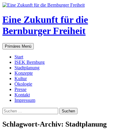
Zum
Inhalt
springen
Eine Zukunft für die
Bernburger Freiheit
Suchen
Primäres Menü
Start
ISEK Bernburg
Stadtplanung
Konzepte
Kultur
Ökologie
Presse
Kontakt
Impressum
Suchen
nach:
Schlagwort-Archiv: Stadtplanung