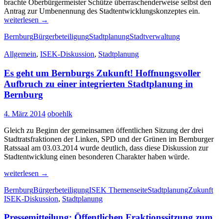
brachte Oberbürgermeister Schütze überraschenderweise selbst den
Aussc
Antrag zur Umbenennung des Stadtentwicklungskonzeptes ein.
entsch
weiterlesen
→
Bernb
Bernburg
Bürgerbeteiligung
Stadtplanung
Stadtverwaltung
beko
noch
Allgemein
,
ISEK-Diskussion
,
Stadtplanung
kein
ISEK
Es geht um Bernburgs Zukunft! Hoffnungsvoller
Aufbruch zu einer integrierten Stadtplanung in
Bernburg
4. März 2014
oboehlk
Gleich zu Beginn der gemeinsamen öffentlichen Sitzung der drei
Stadtratsfraktionen der Linken, SPD und der Grünen im Bernburger
Ratssaal am 03.03.2014 wurde deutlich, dass diese Diskussion zur
Stadtentwicklung einen besonderen Charakter haben würde.
Es
weiterlesen
→
geht
Bernburg
Bürgerbeteiligung
ISEK Themenseite
Stadtplanung
Zukunft
um
ISEK-Diskussion
,
Stadtplanung
Bernburgs
Zukunft!
Pressemitteilung: Öffentlichen Fraktionssitzung zum
Hoffnungsvoller