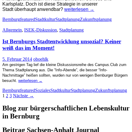
Karlsplatz. Doch ist diese Strategie in unserer
Bernburg
Stadt
ü
berhaupt anwendbar?
weiterlesen
→
und
Bernburg
featured
Stadtkultur
Stadtplanung
Zukunftsplanung
das
“konzentrische
Allgemein
,
ISEK-Diskussion
,
Stadtplanung
Schrumpfen”
–
Ist Bernburgs Stadtentwicklung unsozial? Keiner
ein
Missverständnis?
weiß das im Moment!
5. Februar 2014
oboehlk
Am gestrigen Tag lief die kleine Diskussionsreihe des Campus.Club zum
Thema Stadtplanung aus.
Die “Info-Abende”, die besser “Info-
Nachmittage” heißen sollten, wurden nur von wenigen Bernburger Bürgern
Ist
besucht.
weiterlesen
→
Bernburgs
Stadtentwicklung
Bernburg
featured
Soziales
Stadtkultur
Stadtplanung
Zukunftsplanung
unsozial?
Beitragsnavigation
1
2
3
Nächste →
Keiner
weiß
das
Blog zur bürgerschaftlichen Lebenskultur
im
in Bernburg
Moment!
Beitrag Sachsen-Anhalt Journal