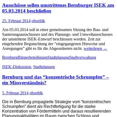
Ausschüsse sollen umstrittenes Bernburger ISEK am
03.03.2014
05.03.2014 beschließen
25. Februar 2014
oboehlk
Am 05.03.2014 soll in einer gemeinsamen Sitzung des Bau- und
Sanierungsausschusses und des Planungs- und Umweltausschusses
der umstrittene ISEK-Entwurf beschlossen werden. Zeit zur
eingehenden Begutachtung der “eingegangenen Hinweise und
Ausschüsse
Anregungen” gibt es für die Abgeordneten nicht.
weiterlesen
→
sollen
Bernburg
Bürgerbeteiligung
Stadtplanung
Stadtverwaltung
umstrittenes
Bernburger
ISEK-Diskussion
,
Stadtplanung
ISEK
am
Bernburg und das “konzentrische Schrumpfen” –
05.03.2014
beschließen
ein Missverständnis?
5. Februar 2014
oboehlk
Die in
Bernburg propagierte Strategie vom “konzentrischen
Schrumpfen” dient als Rechtfertigung f
ü
r die starke
Konzentration von F
ö
rdermitteln und daraus resultierenden
Planungsaktivit
ä
ten im Raum zwischen Schlo
ss
und