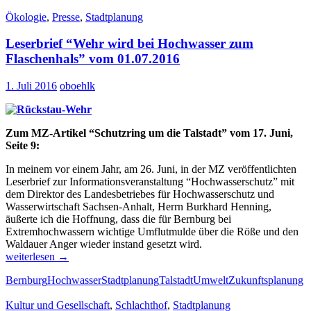
Ökologie
,
Presse
,
Stadtplanung
Leserbrief “Wehr wird bei Hochwasser zum
Flaschenhals” vom 01.07.2016
1. Juli 2016
oboehlk
Zum MZ-Artikel “Schutzring um die Talstadt” vom 17. Juni,
Seite 9:
In meinem vor einem Jahr, am 26. Juni, in der MZ veröffentlichten
Leserbrief zur Informationsveranstaltung “Hochwasserschutz” mit
dem Direktor des Landesbetriebes für Hochwasserschutz und
Wasserwirtschaft Sachsen-Anhalt, Herrn Burkhard Henning,
äußerte ich die Hoffnung, dass die für Bernburg bei
Extremhochwassern wichtige Umflutmulde über die Röße und den
Waldauer Anger wieder instand gesetzt wird.
Leserbrief
weiterlesen
→
“Wehr
Bernburg
Hochwasser
Stadtplanung
Talstadt
Umwelt
Zukunftsplanung
wird
bei
Kultur und Gesellschaft
,
Schlachthof
,
Stadtplanung
Hochwasser