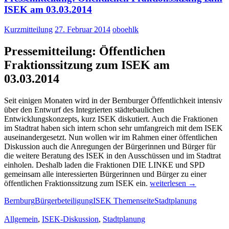
Aufbruch
ISEK am 03.03.2014
zu
einer
Kurzmitteilung
27. Februar 2014
oboehlk
integrierten
Stadtplanung
Pressemitteilung: Öffentlichen
in
Bernburg
Fraktionssitzung zum ISEK am
03.03.2014
Seit einigen Monaten wird in der Bernburger Öffentlichkeit intensiv
über den Entwurf des Integrierten städtebaulichen
Entwicklungskonzepts, kurz ISEK diskutiert. Auch die Fraktionen
im Stadtrat haben sich intern schon sehr umfangreich mit dem ISEK
auseinandergesetzt. Nun wollen wir im Rahmen einer öffentlichen
Diskussion auch die Anregungen der Bürgerinnen und Bürger für
die weitere Beratung des ISEK in den Ausschüssen und im Stadtrat
einholen. Deshalb laden die Fraktionen DIE LINKE und SPD
gemeinsam alle interessierten Bürgerinnen und Bürger zu einer
Pressemitteilung:
öffentlichen Fraktionssitzung zum ISEK ein.
weiterlesen
→
Öffentlichen
Bernburg
Bürgerbeteiligung
ISEK Themenseite
Stadtplanung
Fraktionssitzung
zum
Allgemein
,
ISEK-Diskussion
,
Stadtplanung
ISEK
am