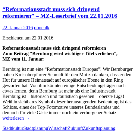
zum
“Reformationsstadt muss sich dringend
Flaschenhals”
vom
reformieren” – MZ-Leserbrief vom 22.01.2016
01.07.2016
22. Januar 2016
oboehlk
Erschienen am 22.01.2016
Reformationsstadt muss sich dringend reformieren
Zum Beitrag “Bernburg wird wichtiger Titel verliehen”,
MZ vom 11. Januar:
Bernburg ist nun eine “Reformationsstadt Europas”! Wir Bernburger
haben Kreisoberpfarrer Schmidt für den Mut zu danken, dass er den
Hut für unsere Heimatstadt auf europäischer Ebene in den Ring
geworfen hat. Von ihm könnten einige Entscheidungsträger noch
etwas lernen, denn Bernburg ist mehr als eine Industriestadt.
Bernburg ist – historisch und touristisch gesehen – oberste Liga!
Weithin sichtbares Symbol dieser herausragenden Bedeutung ist das
Schloss, eines der Top-Fotomotive unseres Bundeslandes und
“Reforma
dennoch für viele Gäste immer noch ein verborgener Schatz.
muss
weiterlesen
→
sich
Stadtkultur
Stadtplanung
Wirtschaft
Zukunft
Zukunftsplanung
dringend
reformie