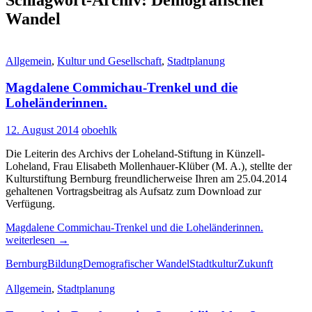
Wandel
Allgemein
,
Kultur und Gesellschaft
,
Stadtplanung
Magdalene Commichau-Trenkel und die
Loheländerinnen.
12. August 2014
oboehlk
Die Leiterin des Archivs der Loheland-Stiftung in Künzell-
Loheland, Frau Elisabeth Mollenhauer-Klüber (M. A.), stellte der
Kulturstiftung Bernburg freundlicherweise Ihren am 25.04.2014
gehaltenen Vortragsbeitrag als Aufsatz zum Download zur
Verfügung.
Magdalene Commichau-Trenkel und die Loheländerinnen.
weiterlesen
→
Bernburg
Bildung
Demografischer Wandel
Stadtkultur
Zukunft
Allgemein
,
Stadtplanung