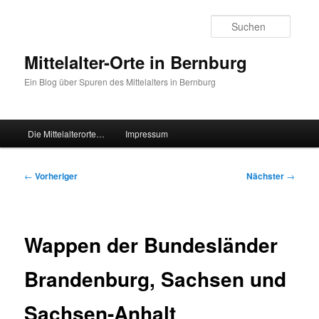
Zum
primären
Suche
Inhalt
springen
Mittelalter-Orte in Bernburg
Ein Blog über Spuren des Mittelalters in Bernburg
Hauptmenü
Die Mittelalterorte…
Impressum
Beitragsnavigation
←
Vorheriger
Nächster
→
Wappen der Bundesländer
Brandenburg, Sachsen und
Sachsen-Anhalt