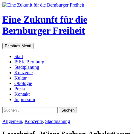
Zum
Inhalt
springen
Eine Zukunft für die
Bernburger Freiheit
Suchen
Primäres Menü
Start
ISEK Bernburg
Stadtplanung
Konzepte
Kultur
Ökologie
Presse
Kontakt
Impressum
Suchen
nach:
Allgemein
,
Konzepte
,
Stadtplanung
Leserbrief „Wiege Sachsen-Anhalts“ vom