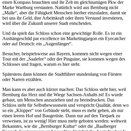
einen Kompass brauchten und ihr Zelt im gleichnamigen Pkw der
Marke Wartburg verstauten. Natürlich wird aus Bernburg nicht
„Malle“, aber die Fähigkeit Menschen hierher einzuladen, damit sie
bei uns ihr Geld, ihre Arbeitskraft oder ihren Verstand investieren,
wird über die Zukunft unserer Stadt entscheiden.
Und da spielt das Schloss schon eine gewichtige Rolle. Es ist ein
Aushängeschild par excellence im Marketingjargon ein Eyecatcher
oder auf Deutsch: ein „Augenfänger“.
Besucher, beispielsweise aus Bayern, kommen nicht wegen einer
Tour mit der „Saalefee“ oder der Pinguine, sie kommen wegen des
Schlosses und fragen, warum es hier steht.
Spätestens dann können die Stadtführer stundenlang von Fürsten
oder Narren erzählen.
Man kann es aber auch kürzer machen: Das Schloss steht hier, weil
Bernburg das Herz und die Wiege Sachsen-Anhalts ist! Es wurde
gebaut, um Menschen anzuziehen und zu beeindrucken. Das
Schloss steht für Selbstbewusstsein und verspricht Qualität, denn wo
so ein „Klopper“ von Gebäude steht, muss es mehr geben, als nur
einen leeren Hof und Baugerüste. Dann nur auf den Tierpark zu
verweisen, ist zu wenig! Hier muss mehr geboten werden: weltweit
Bekanntes, wie die „Bernburger Kultur“ oder die „Baalberger