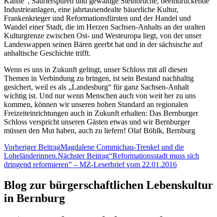
Kanne“, Saurierspuren und gewaltige Steinbrüche, beeindruckende
Industrieanlagen, eine jahrtausendealte bäuerliche Kultur,
Frankenkrieger und Reformationsfürsten und der Handel und
Wandel einer Stadt, die im Herzen Sachsen-Anhalts an der uralten
Kulturgrenze zwischen Ost- und Westeuropa liegt, von der unser
Landeswappen seinen Bären geerbt hat und in der sächsische auf
anhaltische Geschichte trifft.
Wenn es uns in Zukunft gelingt, unser Schloss mit all diesen
Themen in Verbindung zu bringen, ist sein Bestand nachhaltig
gesichert, weil es als „Landesburg“ für ganz Sachsen-Anhalt
wichtig ist. Und nur wenn Menschen auch von weit her zu uns
kommen, können wir unseren hohen Standard an regionalen
Freizeiteinrichtungen auch in Zukunft erhalten: Das Bernburger
Schloss verspricht unseren Gästen etwas und wir Bernburger
müssen den Mut haben, auch zu liefern! Olaf Böhlk, Bernburg
Beitragsnavigation
Vorheriger Beitrag
Magdalene Commichau-Trenkel und die
Loheländerinnen.
Nächster Beitrag
“Reformationsstadt muss sich
dringend reformieren” – MZ-Leserbrief vom 22.01.2016
Blog zur bürgerschaftlichen Lebenskultur
in Bernburg